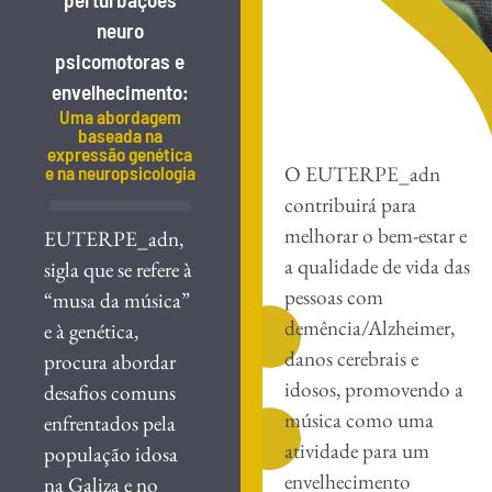
neuro
psicomotoras e
envelhecimento:
Uma abordagem
baseada na
expressão genética
O EUTERPE_adn
e na neuropsicologia
contribuirá para
melhorar o bem-estar e
EUTERPE_adn,
a qualidade de vida das
sigla que se refere à
pessoas com
“musa da música”
demência/Alzheimer,
e à genética,
danos cerebrais e
procura abordar
idosos, promovendo a
desafios comuns
música como uma
enfrentados pela
atividade para um
população idosa
envelhecimento
na Galiza e no