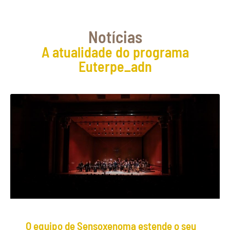
Notícias
A atualidade do programa
Euterpe_adn
O equipo de Sensoxenoma estende o seu