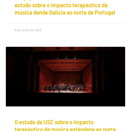
estudo sobre o impacto terapéutico da
música dende Galicia ao norte de Portugal
6 de Junho de 2025
O estudo da USC sobre o impacto
terapéutico da música esténdese ao norte